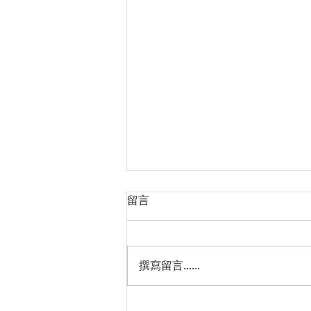
留言
撰寫留言......
【活动报道】专题讲座: 欧盟