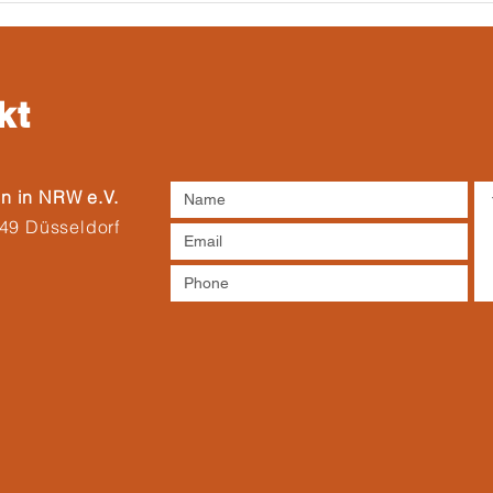
走进“科隆港务公司HGK”
协会
办
kt
on in NRW e.V.
49 Düsseldorf