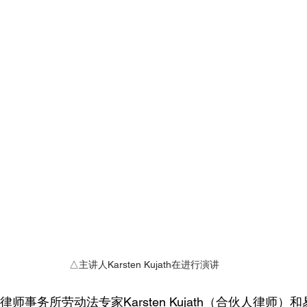
   △主讲人Karsten Kujath在进行演讲
师事务所劳动法专家Karsten Kujath（合伙人律师）