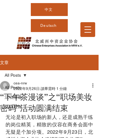
中文
Deutsch
文章
All Posts
cea-nrw
All Posts
2022年9月26日
讀畢需時 1 分鐘
“下午茶漫谈”之“职场美妆
活动报道
密码”活动圆满结束
活动通知
无论是初入职场的新人，还是成熟干练
的岗位精英，精致的仪容在商务会面中
无疑是个加分项。2022年9月23日，北