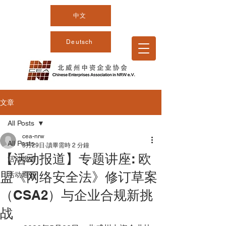
中文
Deutsch
文章
All Posts
cea-nrw
All Posts
5月29日
讀畢需時 2 分鐘
【活动报道】专题讲座: 欧
活动报道
盟《网络安全法》修订草案
活动通知
（CSA2）与企业合规新挑
战